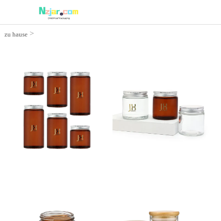
>
zu hause