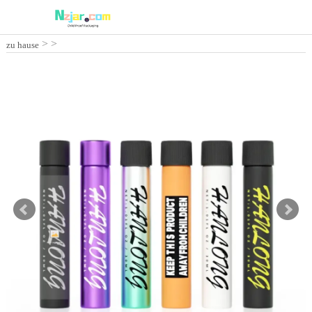
>
>
zu hause