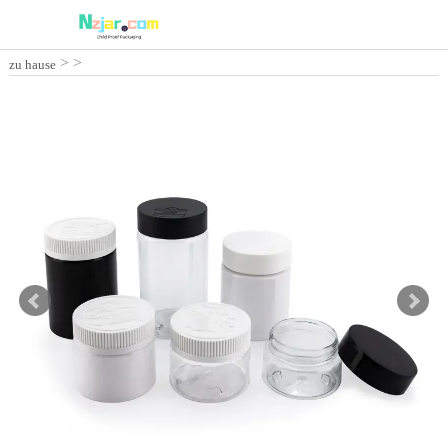
>
>
zu hause